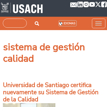
Pasar al contenido principal
Buscar
IDIOMAS
sistema de gestión
calidad
Universidad de Santiago certifica
nuevamente su Sistema de Gestión
de la Calidad