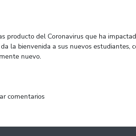
rias producto del Coronavirus que ha impacta
 da la bienvenida a sus nuevos estudiantes, c
lmente nuevo.
ntiago brinda inédita bienvenida virtual a s
ar comentarios