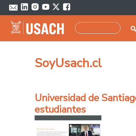
Pasar al contenido principal
Buscar
SoyUsach.cl
Universidad de Santiago
estudiantes