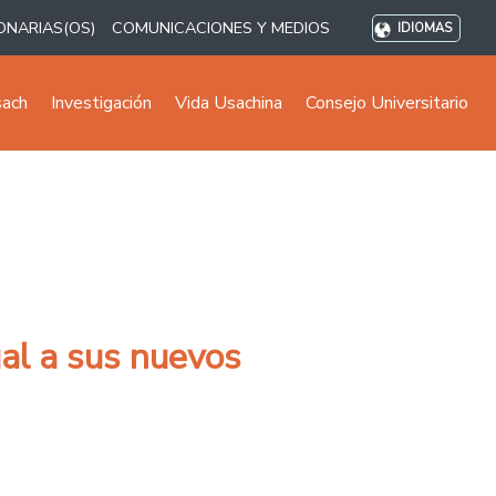
ONARIAS(OS)
COMUNICACIONES Y MEDIOS
IDIOMAS
sach
Investigación
Vida Usachina
Consejo Universitario
ual a sus nuevos