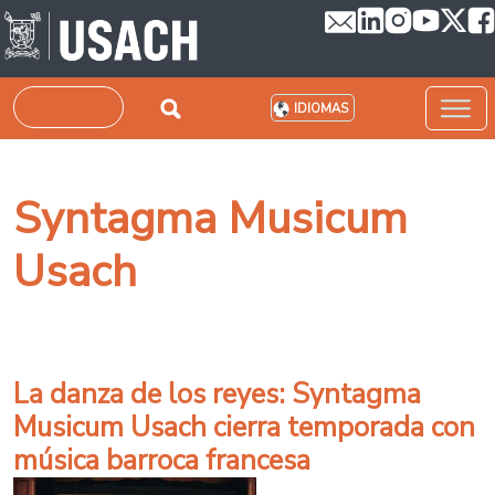
Pasar al contenido principal
Buscar
IDIOMAS
Syntagma Musicum
Usach
La danza de los reyes: Syntagma
Musicum Usach cierra temporada con
música barroca francesa