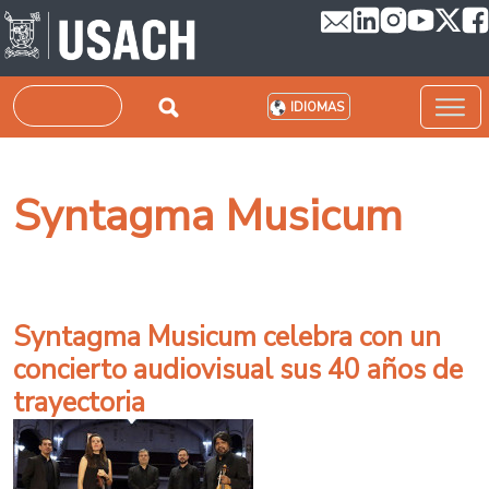
Pasar al contenido principal
Buscar
IDIOMAS
Syntagma Musicum
Syntagma Musicum celebra con un
concierto audiovisual sus 40 años de
trayectoria