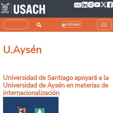
Pasar al contenido principal
Buscar
IDIOMAS
U.Aysén
Universidad de Santiago apoyará a la
Universidad de Aysén en materias de
internacionalización