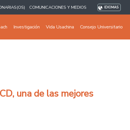
ONARIAS(OS)
COMUNICACIONES Y MEDIOS
IDIOMAS
sach
Investigación
Vida Usachina
Consejo Universitario
UCD, una de las mejores