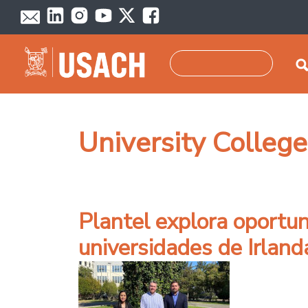
Pasar al contenido principal
Buscar
University College
Plantel explora oportu
universidades de Irland