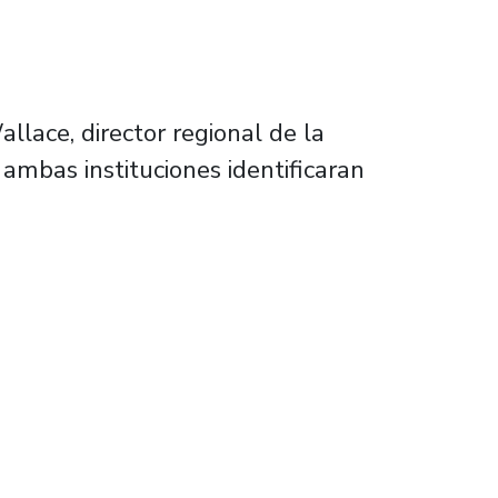
llace, director regional de la
 ambas instituciones identificaran
a de las mejores universidades de Irlanda