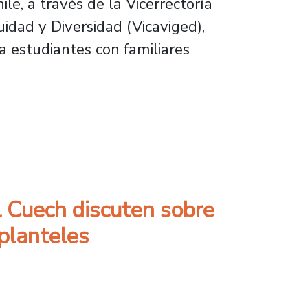
le, a través de la Vicerrectoría
idad y Diversidad (Vicaviged),
 estudiantes con familiares
afectadas por los terremotos en Venezuela
l Cuech discuten sobre
 planteles