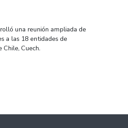
rrolló una reunión ampliada de
es a las 18 entidades de
 Chile, Cuech.
discuten sobre calidad de vida, inclusión y 