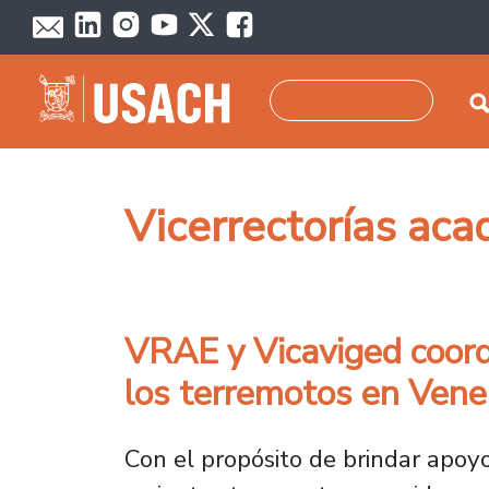
Pasar al contenido principal
Buscar
Vicerrectorías ac
VRAE y Vicaviged coord
los terremotos en Vene
Con el propósito de brindar apoyo