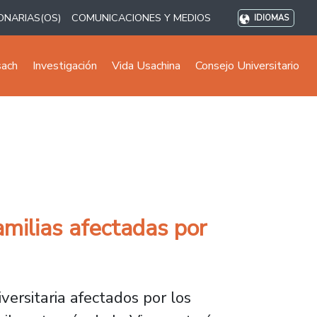
ONARIAS(OS)
COMUNICACIONES Y MEDIOS
IDIOMAS
sach
Investigación
Vida Usachina
Consejo Universitario
milias afectadas por
ersitaria afectados por los