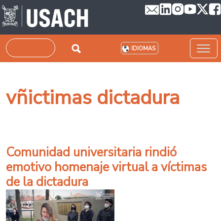
Pasar al contenido principal
Buscar
IDIOMAS
vñictimas dictadura
Comunidad universitaria rindió
emotivo homenaje virtual a víctimas
de la dictadura