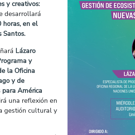
s y creativos:
se desarrollará
 horas, en el
s Santos.
añará
Lázaro
 Programa y
e la Oficina
ago y de
s para América
irá una reflexión en
a gestión cultural y