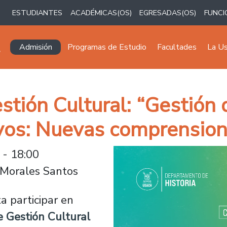
ESTUDIANTES
ACADÉMICAS(OS)
EGRESADAS(OS)
FUNCI
Navegación principal
Admisión
Programas de Estudio
Facultades
La U
stión Cultural: “Gestión
tivos: Nuevas comprensio
 - 18:00
 Morales Santos
a participar en
e Gestión Cultural