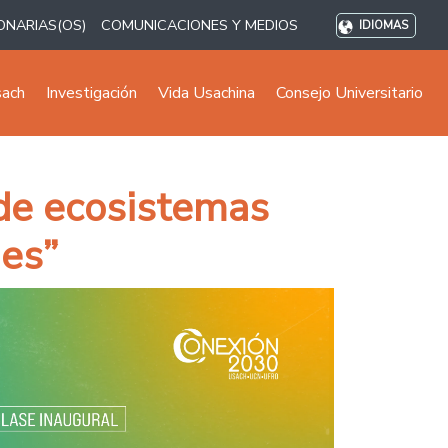
ONARIAS(OS)
COMUNICACIONES Y MEDIOS
IDIOMAS
sach
Investigación
Vida Usachina
Consejo Universitario
 de ecosistemas
nes”