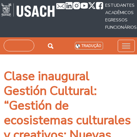
Passar para o conteúdo principal
ESTUDANTES
ACADÊMICOS
EGRESSOS
FUNCIONÁRIOS
Pesquisar
TRADUÇÃO
Clase inaugural
Gestión Cultural:
“Gestión de
ecosistemas culturales
y creativos: Nuevas