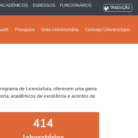
ACADÊMICOS
EGRESSOS
FUNCIONÁRIOS
TRADUÇÃO
sach
Pesquisa
Vida Universitária
Consejo Universitario
Programa de Licenciatura, oferecem uma gama
nta, acadêmicos de excelência e acordos de
414
laboratórios