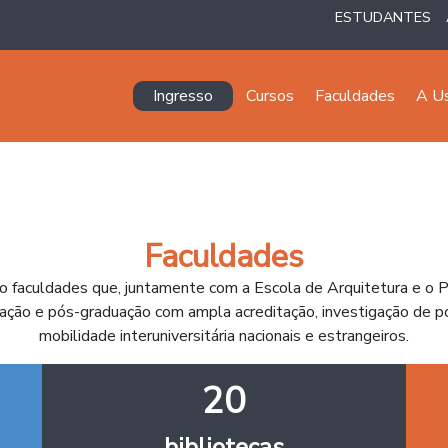
ESTUDANTES
Navegación principal
Ingresso
Cursos
Faculdades
A U
Faculdades
to faculdades que, juntamente com a Escola de Arquitetura e o 
ção e pós-graduação com ampla acreditação, investigação de po
mobilidade interuniversitária nacionais e estrangeiros.
20
bibliotecas