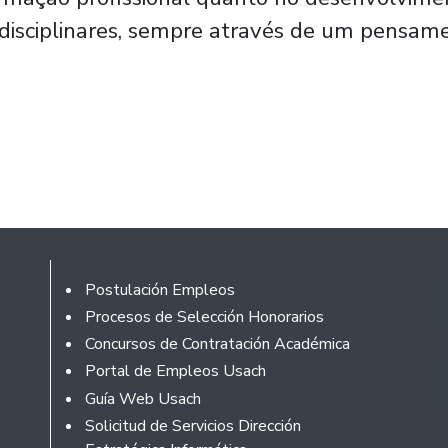
disciplinares, sempre através de um pensame
Rodapé
Postulación Empleos
Procesos de Selección Honorarios
Concursos de Contratación Académica
Portal de Empleos Usach
Guía Web Usach
Solicitud de Servicios Dirección