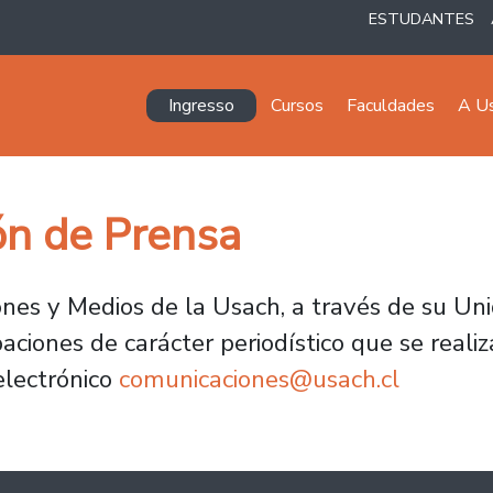
ESTUDANTES
Navegación principal
Ingresso
Cursos
Faculdades
A U
ón de Prensa
es y Medios de la Usach, a través de su Uni
baciones de carácter periodístico que se real
electrónico
comunicaciones@usach.cl