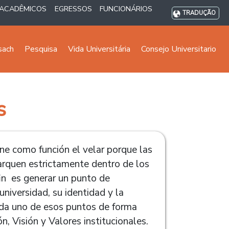
ACADÊMICOS
EGRESSOS
FUNCIONÁRIOS
TRADUÇÃO
sach
Pesquisa
Vida Universitária
Consejo Universitario
s
ne como función el velar porque las
arquen estrictamente dentro de los
fin es generar un punto de
universidad, su identidad y la
ada uno de esos puntos de forma
ón, Visión y Valores institucionales.