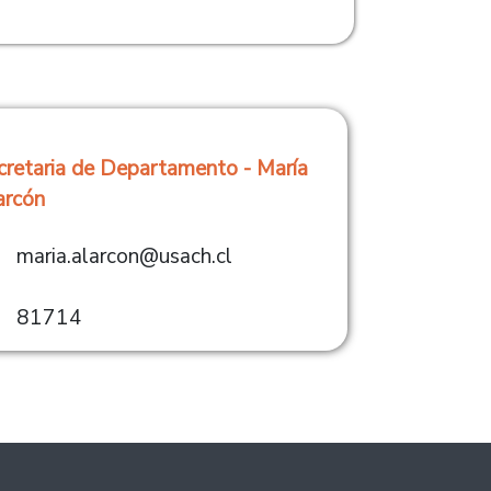
cretaria de Departamento - María
arcón
maria.alarcon@usach.cl
81714