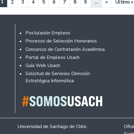
Página actual
1
Página
Página
Página
Página
Página
Página
Página
Página
Siguiente pág
Última p
2
3
4
5
6
7
8
9
…
››
Último »
Footer
Postulación Empleos
Procesos de Selección Honorarios
Concursos de Contratación Académica
Portal de Empleos Usach
Guía Web Usach
Solicitud de Servicios Dirección
Estratégica Informática
Universidad de Santiago de Chile.
Ofic
Suge