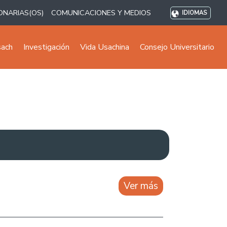
ONARIAS(OS)
COMUNICACIONES Y MEDIOS
IDIOMAS
sach
Investigación
Vida Usachina
Consejo Universitario
Ver más