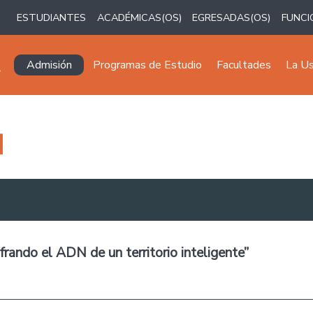
ESTUDIANTES
ACADÉMICAS(OS)
EGRESADAS(OS)
FUNCI
Navegación principal
Admisión
Programas de Estudio
Facultades
La U
H
ando el ADN de un territorio inteligente”