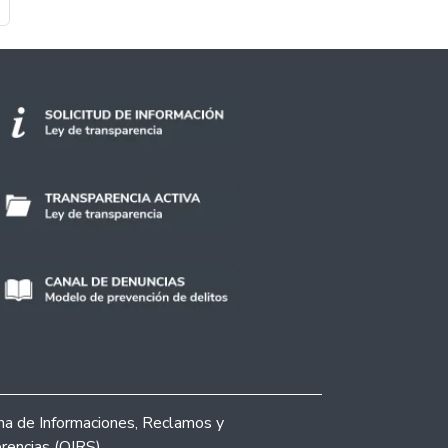
ina
ágina
ina de Informaciones, Reclamos y
rencias (OIRS)