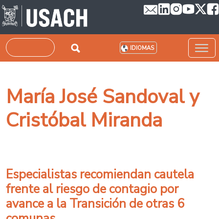
Pasar al contenido principal
Buscar
IDIOMAS
María José Sandoval y
Cristóbal Miranda
Especialistas recomiendan cautela
frente al riesgo de contagio por
avance a la Transición de otras 6
comunas