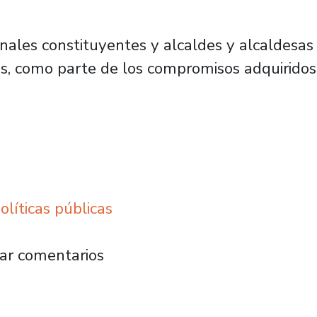
onales constituyentes y alcaldes y alcaldesas 
, como parte de los compromisos adquiridos 
líticas públicas
te realizó primera entrega de informes de p
ar comentarios