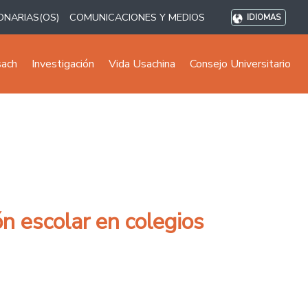
ONARIAS(OS)
COMUNICACIONES Y MEDIOS
IDIOMAS
sach
Investigación
Vida Usachina
Consejo Universitario
n escolar en colegios