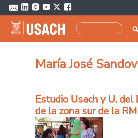
Pasar al contenido principal
Buscar
María José Sandov
Estudio Usach y U. del 
de la zona sur de la RM