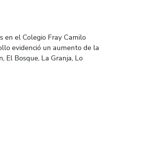
s en el Colegio Fray Camilo
rollo evidenció un aumento de la
, El Bosque, La Granja, Lo
ar en colegios de la zona sur de la RM por l