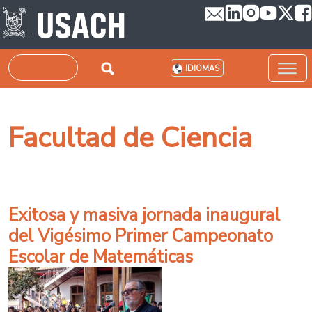
Pasar al contenido principal
Buscar
IDIOMAS
Facultad de Ciencia
Exitosa y masiva jornada inaugural
del Vigésimo Primer Campeonato
Escolar de Matemáticas