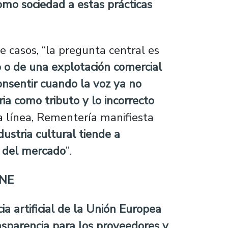
o sociedad a estas prácticas
de casos, “la pregunta central es
o o de una explotación comercial
consentir cuando la voz ya no
a como tributo y lo incorrecto
ta línea, Rementería manifiesta
dustria cultural tiende a
ca del mercado
”.
INE
a artificial de la Unión Europea
nsparencia para los proveedores y