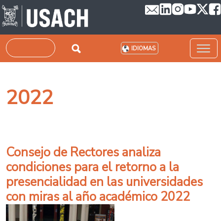
Pasar al contenido principal
Buscar
IDIOMAS
2022
Consejo de Rectores analiza
condiciones para el retorno a la
presencialidad en las universidades
con miras al año académico 2022