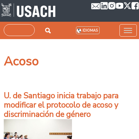
Pasar al contenido principal
Buscar
IDIOMAS
Acoso
U. de Santiago inicia trabajo para
modificar el protocolo de acoso y
discriminación de género