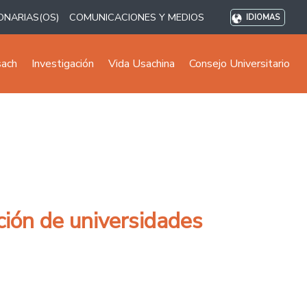
ONARIAS(OS)
COMUNICACIONES Y MEDIOS
IDIOMAS
sach
Investigación
Vida Usachina
Consejo Universitario
ción de universidades