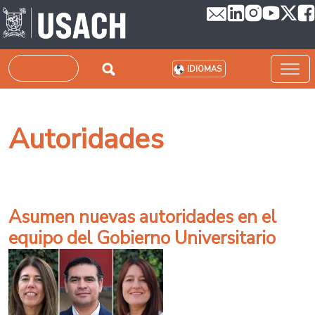
Pasar al contenido principal
Buscar
IDIOMAS
Autoridades
Asumen nuevas autoridades en el
equipo del Gobierno Universitario