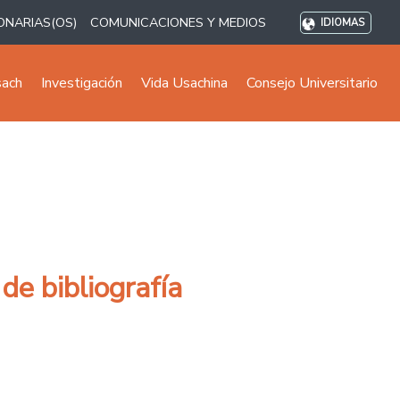
ONARIAS(OS)
COMUNICACIONES Y MEDIOS
IDIOMAS
sach
Investigación
Vida Usachina
Consejo Universitario
de bibliografía