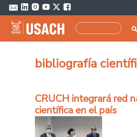
Pasar al contenido principal
Buscar
bibliografía científ
CRUCH integrará red nac
científica en el país