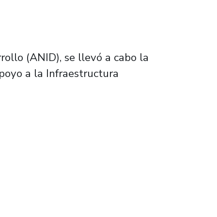
ollo (ANID), se llevó a cabo la
yo a la Infraestructura
grafía científica en el país