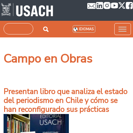
Pasar al contenido principal
Buscar
IDIOMAS
Campo en Obras
Presentan libro que analiza el estado
del periodismo en Chile y cómo se
han reconfigurado sus prácticas