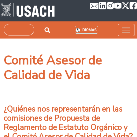
Pasar al contenido principal
Buscar
IDIOMAS
Comité Asesor de
Calidad de Vida
¿Quiénes nos representarán en las
comisiones de Propuesta de
Reglamento de Estatuto Orgánico y
el Comité Asesor de Calidad de Vida?