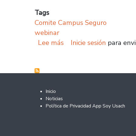
Tags
Comite Campus Seguro
webinar
sobre Expertos internac
Lee más
Inicie sesión
para envi
Footer 2
Inicio
Noticias
Política de Privacidad App Soy Usach