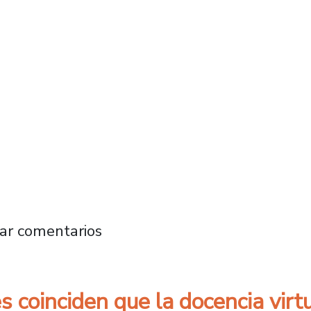
l impacto de la variante Ómicron en Chile
ar comentarios
s coinciden que la docencia virt