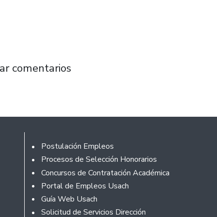
ionales coinciden que la docencia virtual lle
ar comentarios
Footer
Postulación Empleos
Procesos de Selección Honorarios
Concursos de Contratación Académica
Portal de Empleos Usach
Guía Web Usach
Solicitud de Servicios Dirección