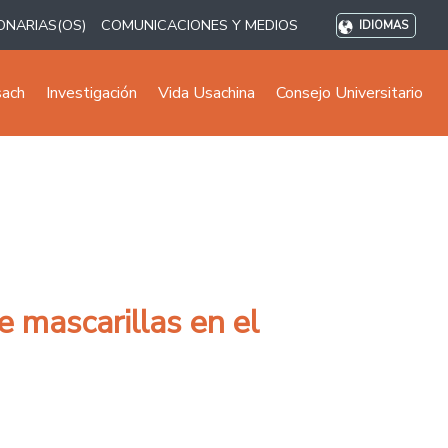
ONARIAS(OS)
COMUNICACIONES Y MEDIOS
IDIOMAS
sach
Investigación
Vida Usachina
Consejo Universitario
 mascarillas en el