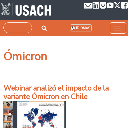
Pasar al contenido principal
Buscar
IDIOMAS
Ómicron
Webinar analizó el impacto de la
variante Ómicron en Chile