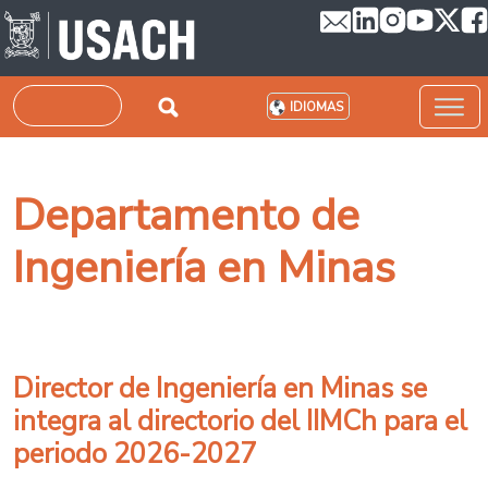
Pasar al contenido principal
Buscar
IDIOMAS
Departamento de
Ingeniería en Minas
Director de Ingeniería en Minas se
integra al directorio del IIMCh para el
periodo 2026-2027