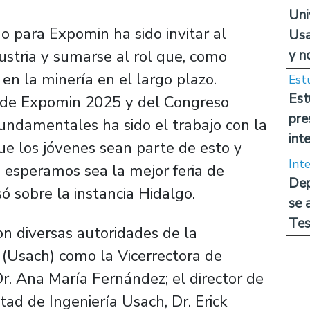
Uni
ño para Expomin ha sido invitar al
Usa
y n
dustria y sumarse al rol que, como
 en la minería en el largo plazo.
Est
Est
 de Expomin 2025 y del Congreso
pre
 fundamentales ha sido el trabajo con la
int
e los jóvenes sean parte de esto y
Int
e esperamos sea la mejor feria de
Dep
ó sobre la instancia Hidalgo.
se 
Tes
on diversas autoridades de la
 (Usach) como la Vicerrectora de
r. Ana María Fernández; el director de
tad de Ingeniería Usach, Dr. Erick