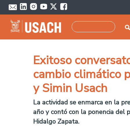
Pasar al contenido principal
Buscar
Exitoso conversator
cambio climático 
y Simin Usach
La actividad se enmarca en la pr
año y contó con la ponencia del 
Hidalgo Zapata.