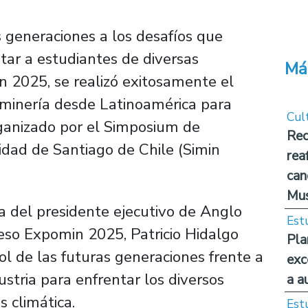
s generaciones a los desafíos que
itar a estudiantes de diversas
Má
n 2025, se realizó exitosamente el
 minería desde Latinoamérica para
Cul
rganizado por el Simposium de
Rec
idad de Santiago de Chile (Simin
rea
can
Mus
a del presidente ejecutivo de Anglo
Est
eso Expomin 2025, Patricio Hidalgo
Pla
ol de las futuras generaciones frente a
exc
ustria para enfrentar los diversos
a a
is climática.
Est