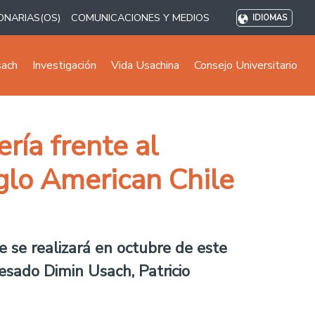
ONARIAS(OS)
COMUNICACIONES Y MEDIOS
IDIOMAS
sach
Investigación
Vida Usachina
Consejo Universitario
ría frente al
glo American Chile
 se realizará en octubre de este
esado Dimin Usach, Patricio