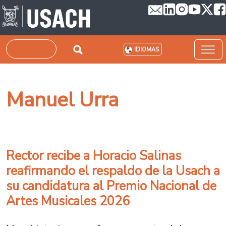
Pasar al contenido principal
Buscar
IDIOMAS
Manuel Urra
Rector recibe a Horacio Salinas
reafirmando el respaldo de la Usach a
su candidatura al Premio Nacional de
Artes Musicales 2026