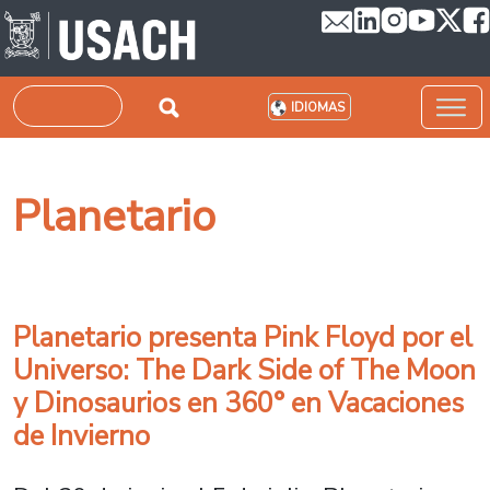
Pasar al contenido principal
Buscar
IDIOMAS
Planetario
Planetario presenta Pink Floyd por el
Universo: The Dark Side of The Moon
y Dinosaurios en 360° en Vacaciones
de Invierno