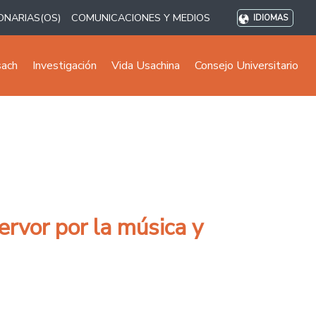
ONARIAS(OS)
COMUNICACIONES Y MEDIOS
IDIOMAS
sach
Investigación
Vida Usachina
Consejo Universitario
ervor por la música y