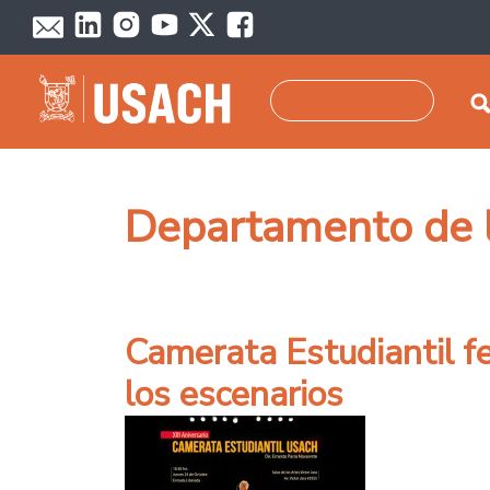
Pasar al contenido principal
Buscar
Departamento de l
Camerata Estudiantil fe
los escenarios