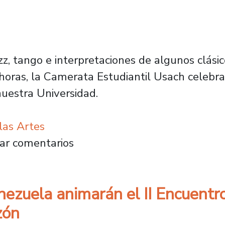
zz, tango e interpretaciones de algunos clási
horas, la Camerata Estudiantil Usach celebra
nuestra Universidad.
las Artes
il festeja aniversario relevando su fervor po
ar comentarios
nezuela animarán el II Encuentr
zón