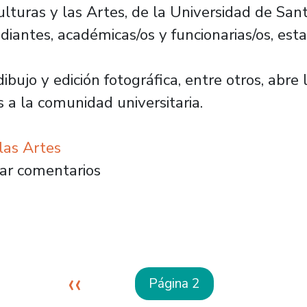
uras y las Artes, de la Universidad de Santia
udiantes, académicas/os y funcionarias/os, es
ibujo y edición fotográfica, entre otros, abre
s a la comunidad universitaria.
las Artes
ción de cuentos y fanzines dan inicio a las ac
ar comentarios
Página anterior
‹‹
Página 2