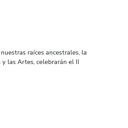
nuestras raíces ancestrales, la
 las Artes, celebrarán el II
l desde la Usach con América en el Corazón