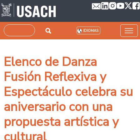
Pasar al contenido principal
Buscar
IDIOMAS
Elenco de Danza
Fusión Reflexiva y
Espectáculo celebra su
aniversario con una
propuesta artística y
cultural