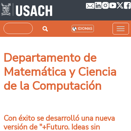
Pasar al contenido principal
Buscar
IDIOMAS
Departamento de
Matemática y Ciencia
de la Computación
Con éxito se desarrolló una nueva
versión de "+Futuro. Ideas sin