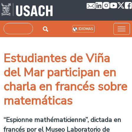
Pasar al contenido principal
Buscar
IDIOMAS
Estudiantes de Viña
del Mar participan en
charla en francés sobre
matemáticas
“Espionne mathématicienne”, dictada en
francés por el Museo Laboratorio de