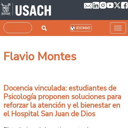
Pasar al contenido principal
Buscar
IDIOMAS
Flavio Montes
Docencia vinculada: estudiantes de
Psicología proponen soluciones para
reforzar la atención y el bienestar en
el Hospital San Juan de Dios