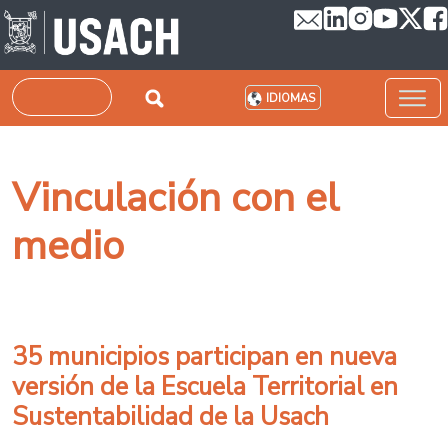
Pasar al contenido principal
Buscar
IDIOMAS
Vinculación con el
medio
35 municipios participan en nueva
versión de la Escuela Territorial en
Sustentabilidad de la Usach