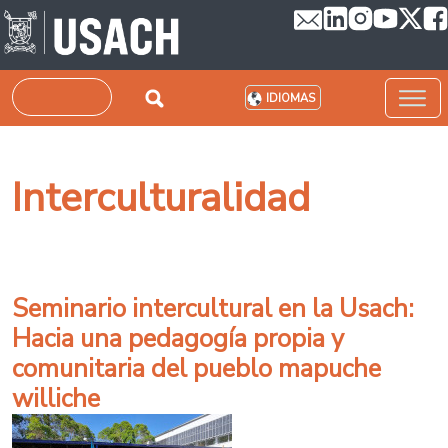
Pasar al contenido principal
Buscar
IDIOMAS
Interculturalidad
Seminario intercultural en la Usach:
Hacia una pedagogía propia y
comunitaria del pueblo mapuche
williche