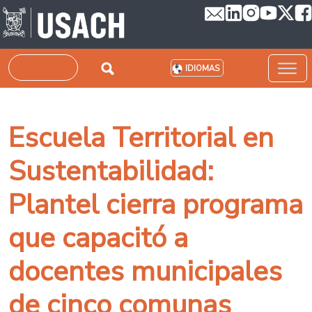
Pasar al contenido principal
Buscar
IDIOMAS
Escuela Territorial en
Sustentabilidad:
Plantel cierra programa
que capacitó a
docentes municipales
de cinco comunas