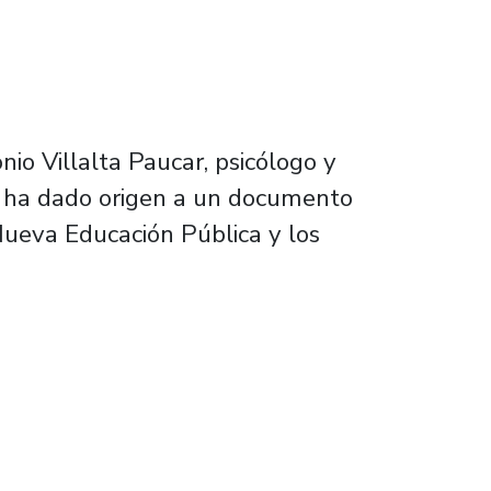
io Villalta Paucar, psicólogo y
e, ha dado origen a un documento
Nueva Educación Pública y los
ación basada en seminario clave de proyecto