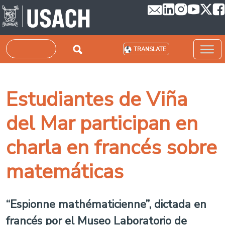
Skip to main content
Search
TRANSLATE
Estudiantes de Viña
del Mar participan en
charla en francés sobre
matemáticas
“Espionne mathématicienne”, dictada en
francés por el Museo Laboratorio de