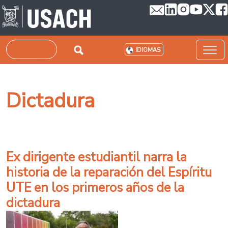
Pasar al contenido principal
Buscar
IDIOMAS
Dictadura
Ex dirigente estudiantil narra la
historia de la reparación del Espíritu
UTE en los primeros años de la
dictadura