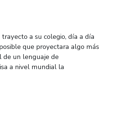
trayecto a su colegio, día a día
 posible que proyectara algo más
al de un lenguaje de
sa a nivel mundial la
ger en Microsoft: “La nube democratiza la c