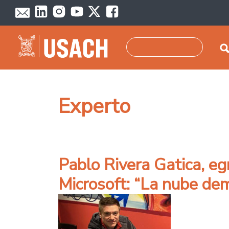
Pasar al contenido principal
Buscar
Experto
Pablo Rivera Gatica, e
Microsoft: “La nube dem