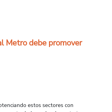
io de los fármacos en el corto plazo
 al Metro debe promover
potenciando estos sectores con