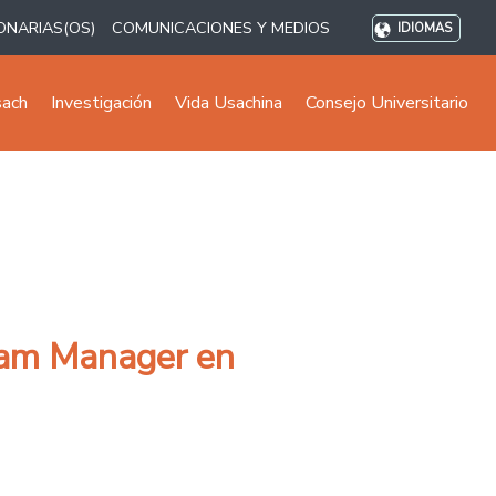
ONARIAS(OS)
COMUNICACIONES Y MEDIOS
IDIOMAS
sach
Investigación
Vida Usachina
Consejo Universitario
gram Manager en