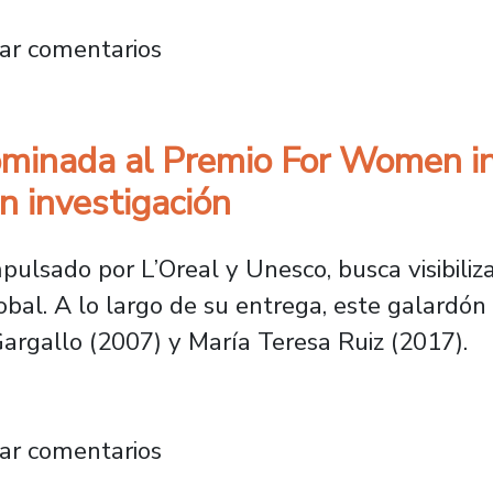
iería firma acuerdo que facilitará innovacio
ar comentarios
minada al Premio For Women in
n investigación
mpulsado por L’Oreal y Unesco, busca visibiliza
obal. A lo largo de su entrega, este galardón
argallo (2007) y María Teresa Ruiz (2017).
es nominada al Premio For Women in Science
ar comentarios