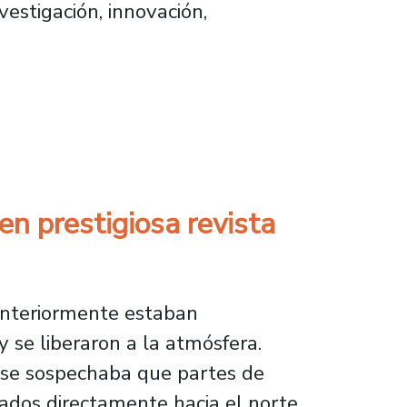
estigación, innovación,
s a nuevo cuerpo académico
en prestigiosa revista
anteriormente estaban
y se liberaron a la atmósfera.
, se sospechaba que partes de
ados directamente hacia el norte,