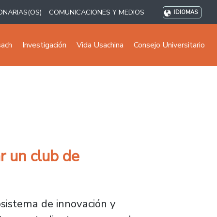
ONARIAS(OS)
COMUNICACIONES Y MEDIOS
IDIOMAS
sach
Investigación
Vida Usachina
Consejo Universitario
r un club de
sistema de innovación y