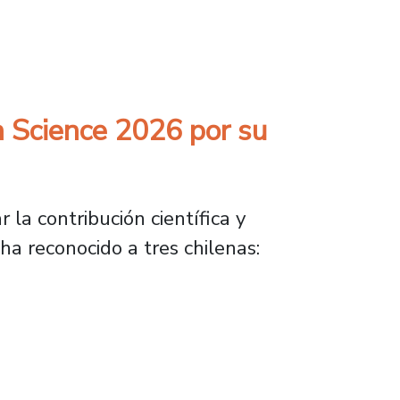
nes en movilidad aérea avanzada
 Science 2026 por su
r la contribución científica y
 ha reconocido a tres chilenas:
 2026 por su destacada trayectoria en inves