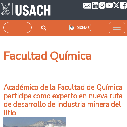
Pasar al contenido principal
Buscar
IDIOMAS
Facultad Química
Académico de la Facultad de Química
participa como experto en nueva ruta
de desarrollo de industria minera del
litio