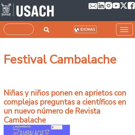
Pasar al contenido principal
Buscar
IDIOMAS
Festival Cambalache
Niñas y niños ponen en aprietos con
complejas preguntas a científicos en
un nuevo número de Revista
Cambalache