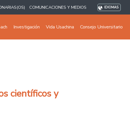
ONARIAS(OS)
COMUNICACIONES Y MEDIOS
IDIOMAS
sach
Investigación
Vida Usachina
Consejo Universitario
s científicos y