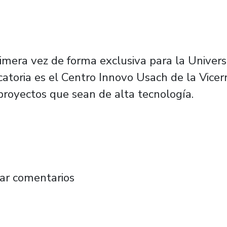
rimera vez de forma exclusiva para la Univer
oria es el Centro Innovo Usach de la Vicerre
 proyectos que sean de alta tecnología.
rá con 60 millones de pesos a proyectos cient
ar comentarios