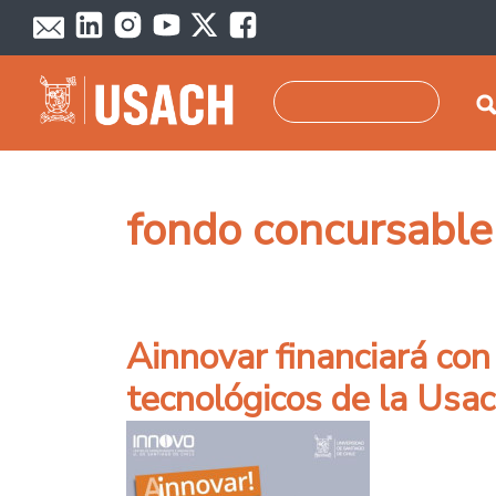
Pasar al contenido principal
Buscar
fondo concursable
Ainnovar financiará con
tecnológicos de la Usa