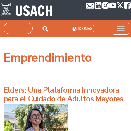
Pasar al contenido principal
Buscar
IDIOMAS
Emprendimiento
Elders: Una Plataforma Innovadora
para el Cuidado de Adultos Mayores