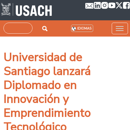
Pasar al contenido principal
Buscar
IDIOMAS
Universidad de
Santiago lanzará
Diplomado en
Innovación y
Emprendimiento
Tecnológico