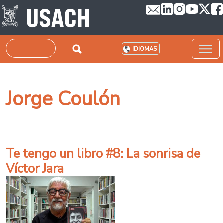
Pasar al contenido principal
Buscar
IDIOMAS
Jorge Coulón
Te tengo un libro #8: La sonrisa de
Víctor Jara